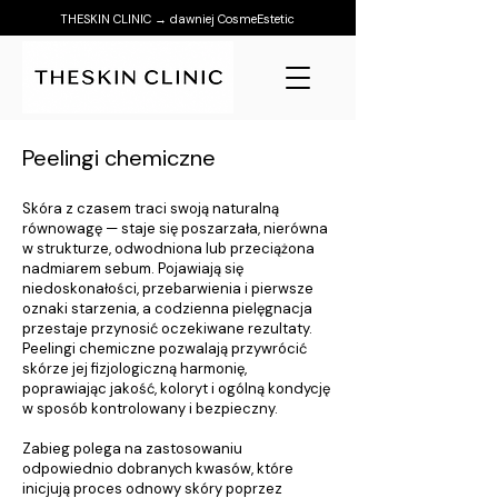
THESKIN CLINIC → dawniej CosmeEstetic
Peelingi chemiczne
Skóra z czasem traci swoją naturalną
równowagę — staje się poszarzała, nierówna
w strukturze, odwodniona lub przeciążona
nadmiarem sebum. Pojawiają się
niedoskonałości, przebarwienia i pierwsze
oznaki starzenia, a codzienna pielęgnacja
przestaje przynosić oczekiwane rezultaty.
Peelingi chemiczne pozwalają przywrócić
skórze jej fizjologiczną harmonię,
poprawiając jakość, koloryt i ogólną kondycję
w sposób kontrolowany i bezpieczny.
Zabieg polega na zastosowaniu
odpowiednio dobranych kwasów, które
inicjują proces odnowy skóry poprzez