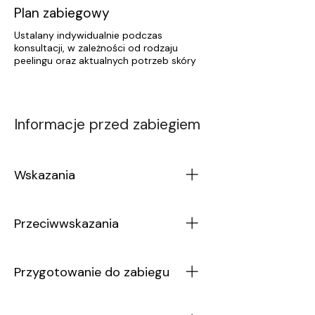
Plan zabiegowy
Ustalany indywidualnie podczas
konsultacji, w zależności od rodzaju
peelingu oraz aktualnych potrzeb skóry
Informacje przed zabiegiem
Wskazania
• Pierwsze oznaki starzenia skóry. •
Przeciwwskazania
Rozszerzone pory i nadmierne
wydzielanie sebum. •
• Ciąża i okres karmienia piersią. •
Niedoskonałości i skłonność do
Przygotowanie do zabiegu
Aktywne stany zapalne skóry. •
zaskórników. • Trądzik pospolity i
Infekcje bakteryjne, wirusowe lub
różowaty. • Skóra tłusta, łojotokowa
• Na kilka dni przed zabiegiem należy
grzybicze skóry. • Uszkodzona lub
• Przebarwienia. • Blizny