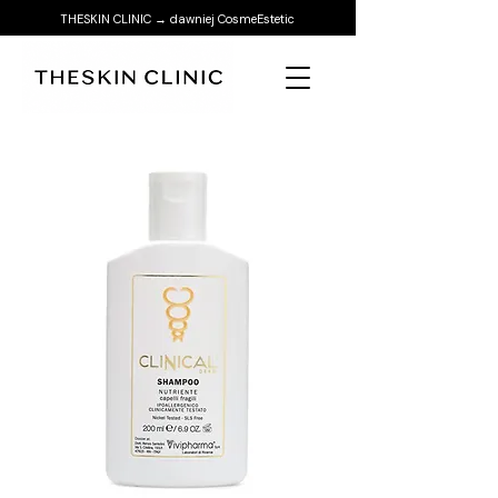
THESKIN CLINIC → dawniej CosmeEstetic