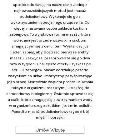
sposób oddziałują na nasze ciało. Jedną z
najnowocześniejszych metod jest masaż
podciśnieniowy. Wykonuje się go z
wykorzystaniem specjalnego urządzenia. Co
więcej, masowana osoba zakłada kostium
zabiegowy. To wyjątkowa forma masażu, która
polecana jest przede wszystkim osobom
zmagającym się z cellulitem. Wystarczy już
jeden zabieg, aby dostrzec pierwsze efekty
masażu. Zazwyczaj przeprowadza się go dwa
razy w tygodniu, najlepsze efekty uzyskasz po
serii 10 zabiegów. Masaż oddziałuje przede
wszystkim na układ limfatyczny, przyśpieszając
jego pracę. Skutecznie wspiera proces usuwania
toksyn z organizmu oraz stymuluje skórę do
samoodnowy biologicznej. Świetnie sprawdza się
u osób, które zmagają się z zatrzymaniem wody
w organizmie, czego skutkiem jest m.in. cellulit.
Ponadto, masaż podciśnieniowy łagodzi ból
mięśni i obrzęki.
Umów Wizytę