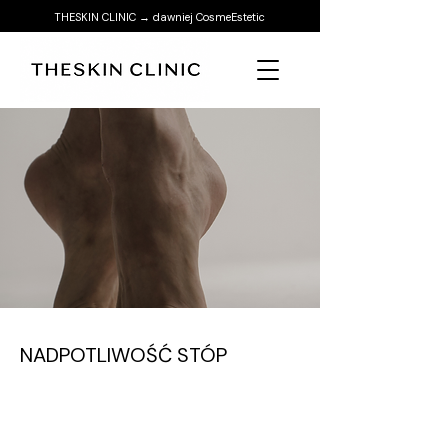
THESKIN CLINIC → dawniej CosmeEstetic
NADPOTLIWOŚĆ STÓP