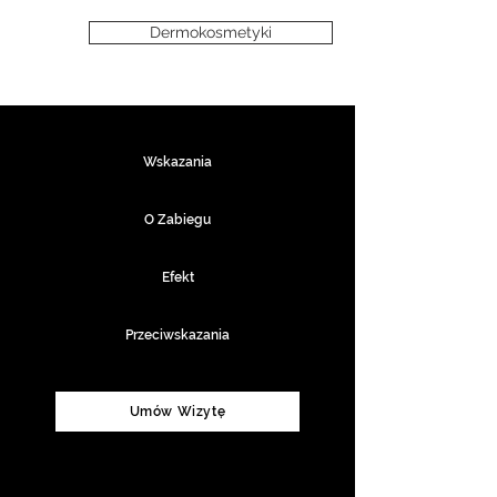
Dermokosmetyki
Wskazania
O Zabiegu
Efekt
Przeciwskazania
Umów Wizytę