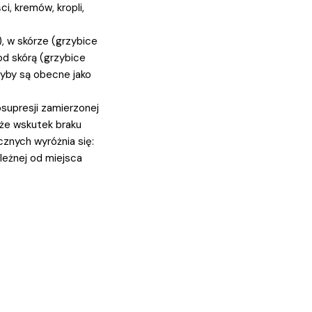
, kremów, kropli,
, w skórze (grzybice
od skórą (grzybice
yby są obecne jako
supresji zamierzonej
kże wskutek braku
cznych wyróżnia się:
leżnej od miejsca