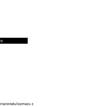
tę
a materiału/wymazu z