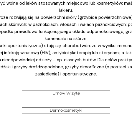
yć wolne od leków stosowanych miejscowo lub kosmetyków: maści
lakieru.
ze rozwijają się na powierzchni skóry (grzybice powierzchniowe)
kach skórnych: w paznokciach, włosach i wałach paznokciowych; p
ypadku prawidłowo funkcjonującego układu odpornościowego, grz
komensale na skórze.
tunki oportunistyczne) stają się chorobotwórcze w wyniku immuno
 infekcją wirusową (HIV); antybiotykoterapią lub sterydami, a ta
a nieodpowiedniej odzieży – np. ciasnych butów. Dla celów prakty
żdżaki i grzyby drożdżopodobne, grzyby dimorficzne (o postaci za
zasiedlenia) i oportunistyczne.
Umów Wizytę
Dermokosmetyki