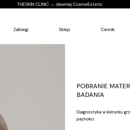
THESKIN CLINIC → dawniej CosmeEstetic
Zabiegi
Sklep
Cennik
POBRANIE MATER
BADANIA
Diagnostyka w kierunku gr
paznokci.