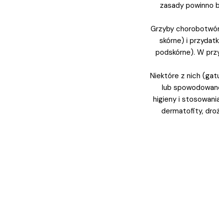
zasady powinno b
Grzyby chorobotwórc
skórne) i przydat
podskórne). W prz
Niektóre z nich (ga
lub spowodowanej
higieny i stosowani
dermatofity, dro