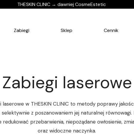
THESKIN CLINIC → dawniej CosmeEstetic
Zabiegi
Sklep
Cennik
Zabiegi laserowe
i laserowe w THESKIN CLINIC to metody poprawy jakości
e selektywnie z poszanowaniem jej naturalnej równowagi.
e redukować przebarwienia, niepożądane owłosienie, zmi
oraz widoczne naczynka.