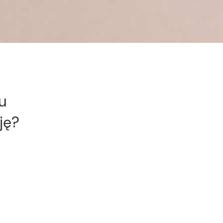
u
ję?