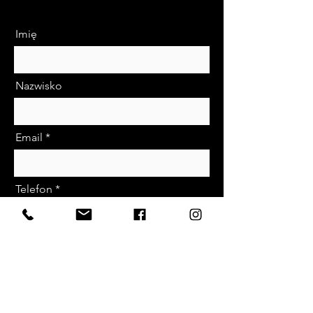
Imię
Nazwisko
Email
Telefon
Nazwa Zabiegu
Wpisz Wariant