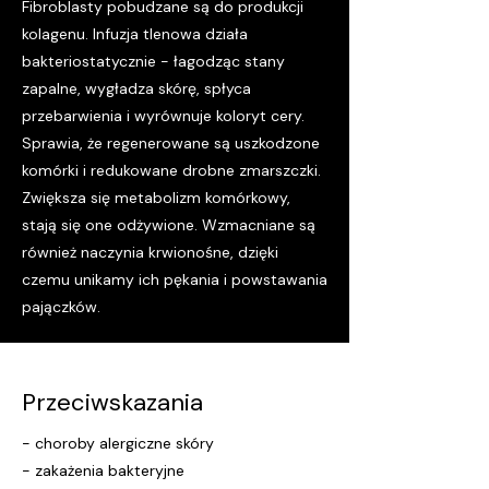
Fibroblasty pobudzane są do produkcji
kolagenu. Infuzja tlenowa działa
bakteriostatycznie - łagodząc stany
zapalne, wygładza skórę, spłyca
przebarwienia i wyrównuje koloryt cery.
Sprawia, że regenerowane są uszkodzone
komórki i redukowane drobne zmarszczki.
Zwiększa się metabolizm komórkowy,
stają się one odżywione. Wzmacniane są
również naczynia krwionośne, dzięki
czemu unikamy ich pękania i powstawania
pajączków.
Przeciwskazania
- choroby alergiczne skóry
- zakażenia bakteryjne