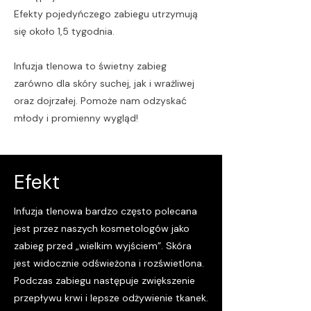
Efekty pojedyńczego zabiegu utrzymują
się około 1,5 tygodnia.
Infuzja tlenowa to świetny zabieg
zarówno dla skóry suchej, jak i wrażliwej
oraz dojrzałej. Pomoże nam odzyskać
młody i promienny wygląd!
Efekt
Infuzja tlenowa bardzo często polecana
jest przez naszych kosmetologów jako
zabieg przed „wielkim wyjściem”. Skóra
jest widocznie odświeżona i rozświetlona.
Podczas zabiegu następuje zwiększenie
przepływu krwi i lepsze odżywienie tkanek.